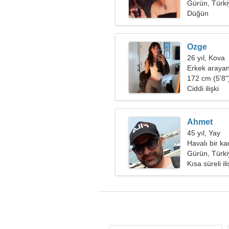
Gürün, Türki
Düğün
Ozge
26 yıl, Kova
Erkek arayan
172 cm (5'8")
Ciddi ilişki
Ahmet
45 yıl, Yay
Havalı bir ka
Gürün, Türki
Kısa süreli ili