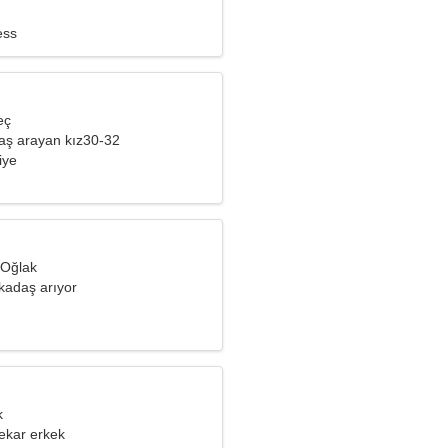
ess
eç
aş arayan kız30-32
iye
 Oğlak
kadaş arıyor
k
ekar erkek