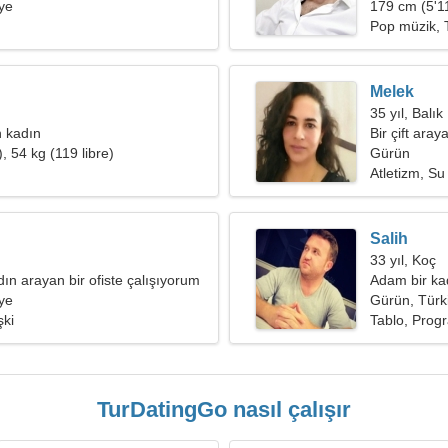
ye
179 cm (5'11
Pop müzik, T
Melek
35 yıl, Balık
 kadın
Bir çift aray
, 54 kg (119 libre)
Gürün
Atletizm, Su
Salih
33 yıl, Koç
dın arayan bir ofiste çalışıyorum
Adam bir kad
ye
Gürün, Türk
şki
Tablo, Pro
TurDatingGo nasıl çalışır