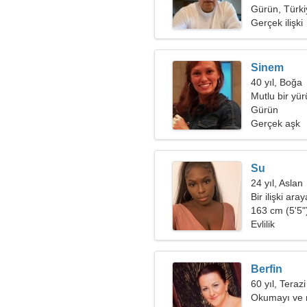
Gürün, Türki
Gerçek ilişki
Sinem
40 yıl, Boğa
Mutlu bir yü
Gürün
Gerçek aşk
Su
24 yıl, Aslan
Bir ilişki ara
163 cm (5'5")
Evlilik
Berfin
60 yıl, Terazi
Okumayı ve 