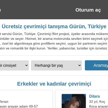
Oturum aç
Ücretsiz çevrimiçi tanışma Gürün, Türkiye
t servisi Gürün, Türkiye. Çevrimiçi flört projesi, üyeler arasında mükemm
örüntüler ve seçer. Hizmet, bir arama motorunda sevilen birini seçmek içi
ı, özel bir algoritmaya göre profillerin seçimi, uygun bir partnerin seçimi
tın ve romantik bir ilişki kurun. Yerliler, yabancılar, turistler için ücrets
Erkekler ve kadınlar çevrimiçi
Dilara
Terazi
32 yıl, Koç
bayan arayan adam 49-57
Koca arayan