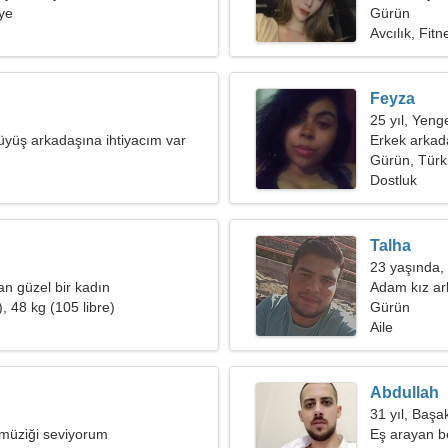
ye
Gürün
Avcılık, Fitn
Feyza
25 yıl, Yeng
rüyüş arkadaşına ihtiyacım var
Erkek arkad
Gürün, Türk
Dostluk
Talha
23 yaşında,
yan güzel bir kadın
Adam kız ar
, 48 kg (105 libre)
Gürün
Aile
Abdullah
31 yıl, Başa
müziği seviyorum
Eş arayan b