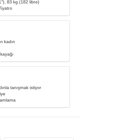
"), 83 kg (182 libre)
iyatro
an kadın
 kayağı
ınla tanışmak istiyor
iye
gramlama