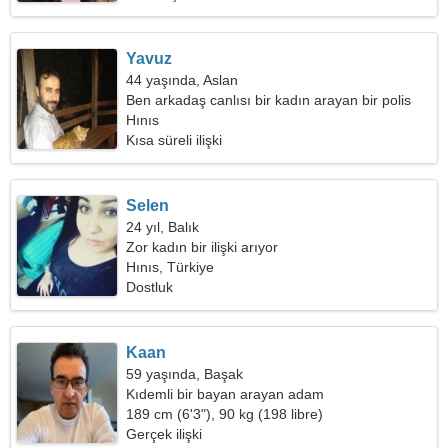
Yavuz
44 yaşında, Aslan
Ben arkadaş canlısı bir kadın arayan bir polis
memuruyum
Hınıs
Kısa süreli ilişki
Selen
24 yıl, Balık
Zor kadın bir ilişki arıyor
Hınıs, Türkiye
Dostluk
Kaan
59 yaşında, Başak
Kıdemli bir bayan arayan adam
189 cm (6'3"), 90 kg (198 libre)
Gerçek ilişki