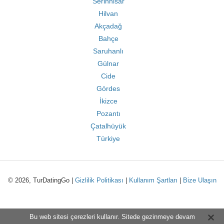
Serinhisar
Hilvan
Akçadağ
Bahçe
Saruhanlı
Gülnar
Cide
Gördes
İkizce
Pozantı
Çatalhüyük
Türkiye
© 2026, TurDatingGo |
Gizlilik Politikası
|
Kullanım Şartları
|
Bize Ulaşın
Bu web sitesi çerezleri kullanır. Sitede gezinmeye devam