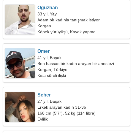
Oguzhan
33 yıl, Yay
Adam bir kadınla tanışmak istiyor
Korgan
Köpek yürüyüşü, Kayak yapma
Omer
41 yıl, Başak
Ben hassas bir kadın arayan bir anestezi
uzmanıyım
Korgan, Türkiye
Kısa süreli ilişki
Seher
27 yıl, Başak
Erkek arayan kadın 31-36
168 cm (5'7"), 52 kg (114 libre)
Evlilik