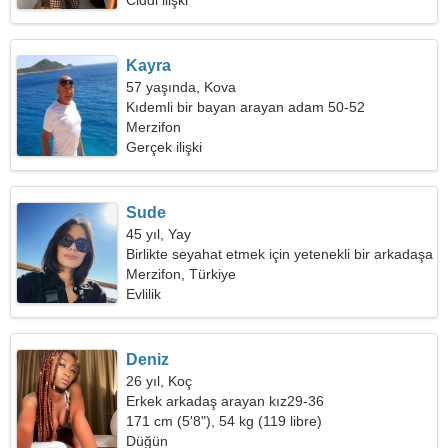
Ciddi ilişki
Kayra
57 yaşında, Kova
Kıdemli bir bayan arayan adam 50-52
Merzifon
Gerçek ilişki
Sude
45 yıl, Yay
Birlikte seyahat etmek için yetenekli bir arkadaşa
ihtiyacım var
Merzifon, Türkiye
Evlilik
Deniz
26 yıl, Koç
Erkek arkadaş arayan kız29-36
171 cm (5'8"), 54 kg (119 libre)
Düğün