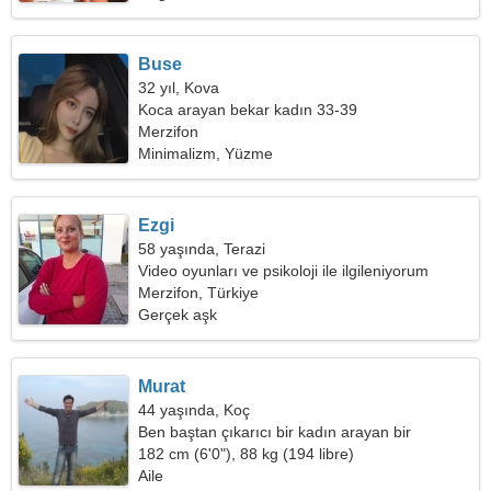
Buse
32 yıl, Kova
Koca arayan bekar kadın 33-39
Merzifon
Minimalizm, Yüzme
Ezgi
58 yaşında, Terazi
Video oyunları ve psikoloji ile ilgileniyorum
Merzifon, Türkiye
Gerçek aşk
Murat
44 yaşında, Koç
Ben baştan çıkarıcı bir kadın arayan bir
bankacıyım
182 cm (6'0"), 88 kg (194 libre)
Aile