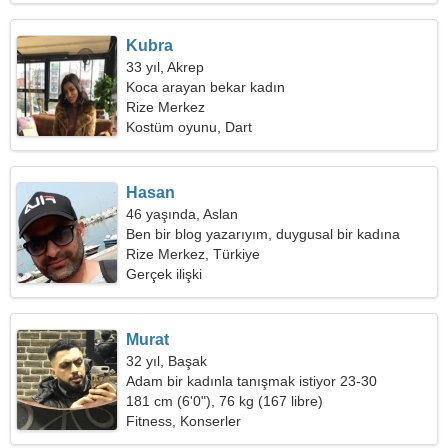
Kubra
33 yıl, Akrep
Koca arayan bekar kadın
Rize Merkez
Kostüm oyunu, Dart
Hasan
46 yaşında, Aslan
Ben bir blog yazarıyım, duygusal bir kadına
ihtiyacım var
Rize Merkez, Türkiye
Gerçek ilişki
Murat
32 yıl, Başak
Adam bir kadınla tanışmak istiyor 23-30
181 cm (6'0"), 76 kg (167 libre)
Fitness, Konserler