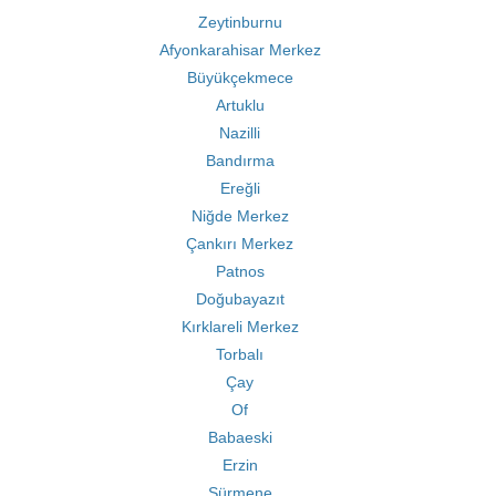
Zeytinburnu
Afyonkarahisar Merkez
Büyükçekmece
Artuklu
Nazilli
Bandırma
Ereğli
Niğde Merkez
Çankırı Merkez
Patnos
Doğubayazıt
Kırklareli Merkez
Torbalı
Çay
Of
Babaeski
Erzin
Sürmene