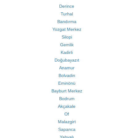
Derince
Turhal
Bandırma
Yozgat Merkez
Silopi
Gemlik
Kadirli
Doğubayazıt
Anamur
Bolvadin
Eminönü
Bayburt Merkez
Bodrum
Akçakale
Of
Malazgirt
Sapanca
Yahyalı