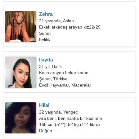
Zehra
21 yaşında, Aslan
Erkek arkadaş arayan kız22-29
Şuhut
Evlilik
Ilayda
31 yıl, Balık
Koca arayan bekar kadın
Şuhut, Türkiye
Evcil Hayvanlar, Maceralar
Hilal
22 yaşında, Yengeç
Ara beni, ben harika bir kadınım
168 cm (5'7"), 52 kg (114 libre)
Düğün