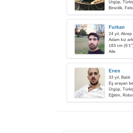
Ürgüp, Türki
Binicilik, Fel
Furkan
24 yıl, Akrep
Adam kız ark
183 cm (6'1")
Aile
Enes
33 yıl, Balık
Eş arayan be
Ürgüp, Türki
Eğitim, Robo