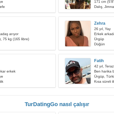
ye
171 cm (5'8"
sefe
Dalış, Jimna
Zehra
26 yıl, Yay
adaş arıyor
Erkek arkad
, 75 kg (165 libre)
Ürgüp
Düğün
Fatih
42 yıl, Teraz
kar erkek
Ben harika b
ye
endokrinol
Ürgüp, Türk
tik
Kısa süreli il
TurDatingGo nasıl çalışır