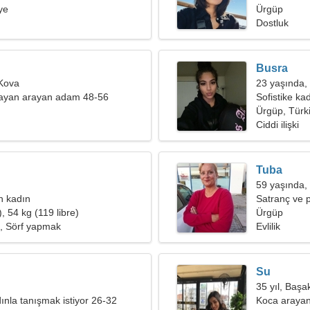
ye
Ürgüp
Dostluk
Busra
 Kova
23 yaşında, 
bayan arayan adam 48-56
Sofistike kadı
Ürgüp, Türk
Ciddi ilişki
Tuba
59 yaşında, 
an kadın
Satranç ve p
, 54 kg (119 libre)
Ürgüp
, Sörf yapmak
Evlilik
Su
35 yıl, Başa
ınla tanışmak istiyor 26-32
Koca arayan