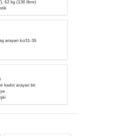
), 62 kg (136 libre)
stik
aş arayan kız31-35
i
ir kadın arayan bir
ogum
iye
işki