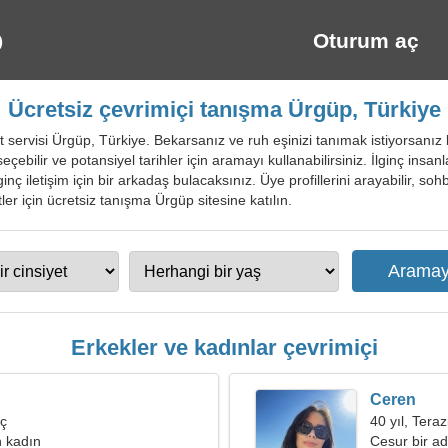
Oturum aç
Ücretsiz çevrimiçi tanışma Ürgüp, Türkiye
t servisi Ürgüp, Türkiye. Bekarsanız ve ruh eşinizi tanımak istiyorsanız 
ı seçebilir ve potansiyel tarihler için aramayı kullanabilirsiniz. İlginç insa
lginç iletişim için bir arkadaş bulacaksınız. Üye profillerini arayabilir, s
stler için ücretsiz tanışma Ürgüp sitesine katılın.
Erkekler ve kadınlar çevrimiçi
Ceren
eç
40 yıl, Teraz
 kadın
Cesur bir a