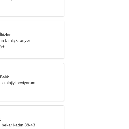
İkizler
n bir ilişki arıyor
iye
Balık
sikolojiyi seviyorum
k
 bekar kadın 38-43