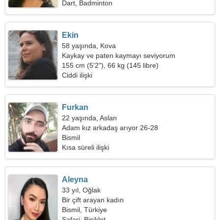
Dart, Badminton
Ekin
58 yaşında, Kova
Kaykay ve paten kaymayı seviyorum
155 cm (5'2"), 66 kg (145 libre)
Ciddi ilişki
Furkan
22 yaşında, Aslan
Adam kız arkadaş arıyor 26-28
Bismil
Kısa süreli ilişki
Aleyna
33 yıl, Oğlak
Bir çift arayan kadın
Bismil, Türkiye
Safari, Bisiklet