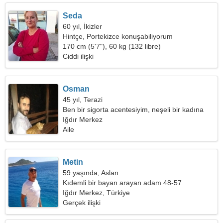
Seda
60 yıl, İkizler
Hintçe, Portekizce konuşabiliyorum
170 cm (5'7"), 60 kg (132 libre)
Ciddi ilişki
Osman
45 yıl, Terazi
Ben bir sigorta acentesiyim, neşeli bir kadına
ihtiyacım var
Iğdır Merkez
Aile
Metin
59 yaşında, Aslan
Kıdemli bir bayan arayan adam 48-57
Iğdır Merkez, Türkiye
Gerçek ilişki