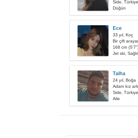
Side, Türkiy
Düğün
Ece
33 yıl, Koç
Bir çift aray
168 cm (5'7")
Jet ski, Sağl
Talha
24 yıl, Boğa
Adam kız ark
Side, Türkiy
Aile