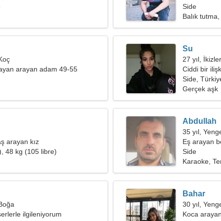
e
Side
Balık tutma, 
Su
Koç
27 yıl, İkizle
bayan arayan adam 49-55
Ciddi bir ili
Side, Türkiy
Gerçek aşk
Abdullah
35 yıl, Yeng
ş arayan kız
Eş arayan b
, 48 kg (105 libre)
Side
Karaoke, Te
Bahar
 Boğa
30 yıl, Yeng
erlerle ilgileniyorum
Koca arayan