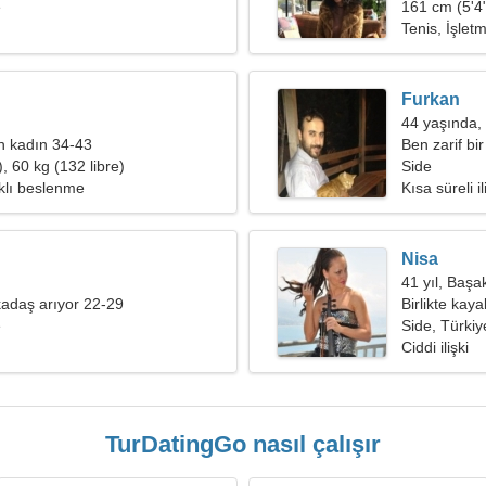
e
161 cm (5'4"
Tenis, İşlet
Furkan
44 yaşında, 
an kadın 34-43
Ben zarif bi
, 60 kg (132 libre)
Side
ıklı beslenme
Kısa süreli il
Nisa
41 yıl, Başa
adaş arıyor 22-29
Birlikte kay
e
arkadaşa iht
Side, Türkiy
Ciddi ilişki
TurDatingGo nasıl çalışır