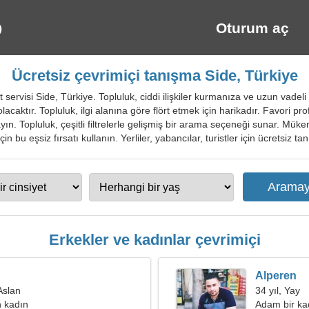
Oturum aç
Ücretsiz çevrimiçi tanışma Side, Türkiye
 servisi Side, Türkiye. Topluluk, ciddi ilişkiler kurmanıza ve uzun vadeli
lacaktır. Topluluk, ilgi alanına göre flört etmek için harikadır. Favori pro
yın. Topluluk, çeşitli filtrelerle gelişmiş bir arama seçeneği sunar. Mük
için bu eşsiz fırsatı kullanın. Yerliler, yabancılar, turistler için ücretsiz t
Erkekler ve kadınlar çevrimiçi
Alperen
Aslan
34 yıl, Yay
 kadın
Adam bir kad