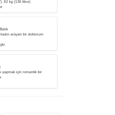
), 62 kg (136 libre)
me
Balık
r kadın arayan bir doktorum
işki
k
ak yapmak için romantik bir
iyacım var
e