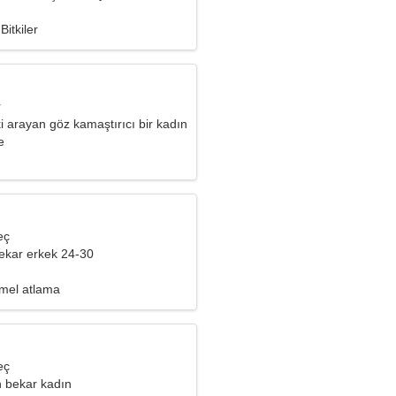
Bitkiler
r
şki arayan göz kamaştırıcı bir kadın
e
eç
ekar erkek 24-30
mel atlama
eç
 bekar kadın